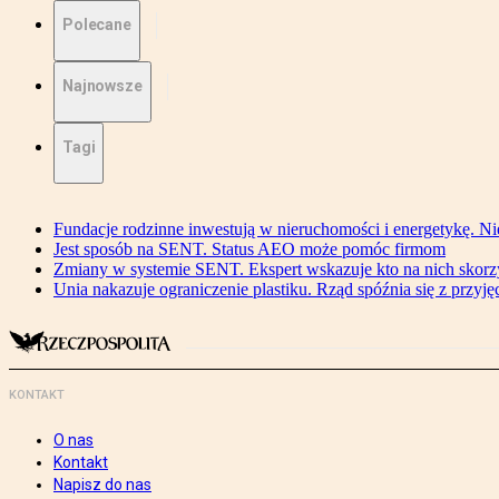
Polecane
Najnowsze
Tagi
Fundacje rodzinne inwestują w nieruchomości i energetykę. Ni
Jest sposób na SENT. Status AEO może pomóc firmom
Zmiany w systemie SENT. Ekspert wskazuje kto na nich skorzys
Unia nakazuje ograniczenie plastiku. Rząd spóźnia się z przyj
KONTAKT
O nas
Kontakt
Napisz do nas