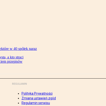
ektóre w 40 spółek naraz
ta, a kto straci
ęciem przepisów
REGULAMIN
Polityka Prywatności
Zmiana ustawień zgód
Regulamin serwisu