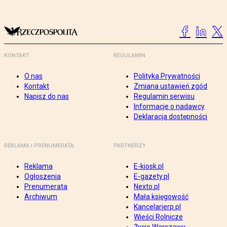
KONTAKT
REGULAMIN
O nas
Polityka Prywatności
Kontakt
Zmiana ustawień zgód
Napisz do nas
Regulamin serwisu
Informacje o nadawcy
Deklaracja dostępności
REKLAMA I PRENUMERATA
PARTNERZY
Reklama
E-kiosk.pl
Ogłoszenia
E-gazety.pl
Prenumerata
Nexto.pl
Archiwum
Mała księgowość
Kancelarierp.pl
Wieści Rolnicze