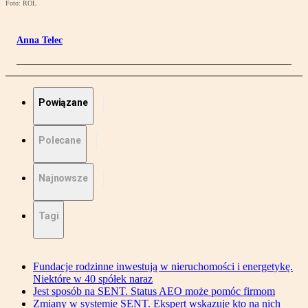
Foto: ROL
Anna Telec
Powiązane
Polecane
Najnowsze
Tagi
Fundacje rodzinne inwestują w nieruchomości i energetykę.
Niektóre w 40 spółek naraz
Jest sposób na SENT. Status AEO może pomóc firmom
Zmiany w systemie SENT. Ekspert wskazuje kto na nich