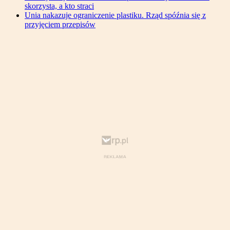
skorzysta, a kto straci
Unia nakazuje ograniczenie plastiku. Rząd spóźnia się z
przyjęciem przepisów