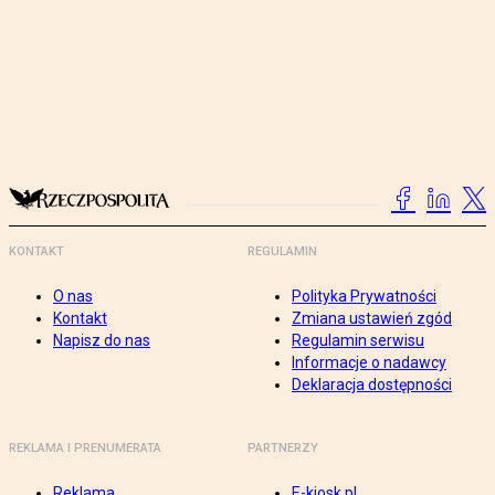
KONTAKT
REGULAMIN
O nas
Polityka Prywatności
Kontakt
Zmiana ustawień zgód
Napisz do nas
Regulamin serwisu
Informacje o nadawcy
Deklaracja dostępności
REKLAMA I PRENUMERATA
PARTNERZY
Reklama
E-kiosk.pl