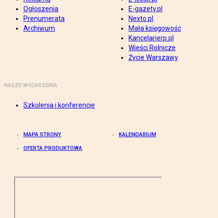
Ogłoszenia
E-gazety.pl
Prenumerata
Nexto.pl
Archiwum
Mała księgowość
Kancelarierp.pl
Wieści Rolnicze
Życie Warszawy
NASZE WYDARZENIA
Szkolenia i konferencje
MAPA STRONY
KALENDARIUM
OFERTA PRODUKTOWA