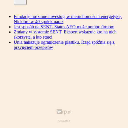
Fundacje rodzinne inwestują w nieruchomości i energetykę.
Niektóre w 40 spółek naraz
Jest sposób na SENT. Status AEO może pomóc firmom
Zmiany w systemie SENT. Ekspert wskazuje kto na nich
skorzysta, a kto straci
Unia nakazuje ograniczenie plastiku. Rząd spóźnia się z
przyjęciem przepisów