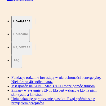
Powiązane
Polecane
Najnowsze
Tagi
Fundacje rodzinne inwestują w nieruchomości i energetykę.
Niektóre w 40 spółek naraz
Jest sposób na SENT. Status AEO może pomóc firmom
Zmiany w systemie SENT. Ekspert wskazuje kto na nich
skorzysta, a kto straci
Unia nakazuje ograniczenie plastiku. Rząd spóźnia się z
przyjęciem przepisów