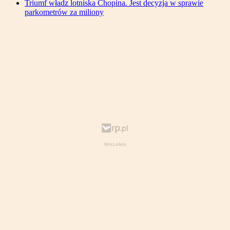
Triumf władz lotniska Chopina. Jest decyzja w sprawie
parkometrów za miliony