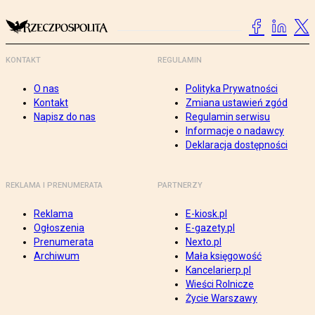
KONTAKT
REGULAMIN
O nas
Polityka Prywatności
Kontakt
Zmiana ustawień zgód
Napisz do nas
Regulamin serwisu
Informacje o nadawcy
Deklaracja dostępności
REKLAMA I PRENUMERATA
PARTNERZY
Reklama
E-kiosk.pl
Ogłoszenia
E-gazety.pl
Prenumerata
Nexto.pl
Archiwum
Mała księgowość
Kancelarierp.pl
Wieści Rolnicze
Życie Warszawy