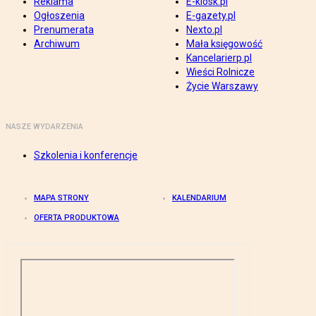
Reklama
E-kiosk.pl
Ogłoszenia
E-gazety.pl
Prenumerata
Nexto.pl
Archiwum
Mała księgowość
Kancelarierp.pl
Wieści Rolnicze
Życie Warszawy
NASZE WYDARZENIA
Szkolenia i konferencje
MAPA STRONY
KALENDARIUM
OFERTA PRODUKTOWA