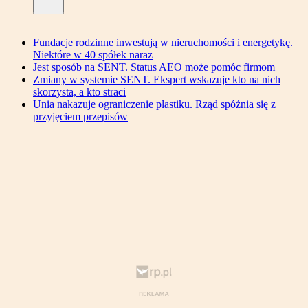
Fundacje rodzinne inwestują w nieruchomości i energetykę.
Niektóre w 40 spółek naraz
Jest sposób na SENT. Status AEO może pomóc firmom
Zmiany w systemie SENT. Ekspert wskazuje kto na nich
skorzysta, a kto straci
Unia nakazuje ograniczenie plastiku. Rząd spóźnia się z
przyjęciem przepisów