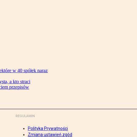
ektóre w 40 spółek naraz
ta, a kto straci
ęciem przepisów
REGULAMIN
Polityka Prywatności
Zmiana ustawień zgód