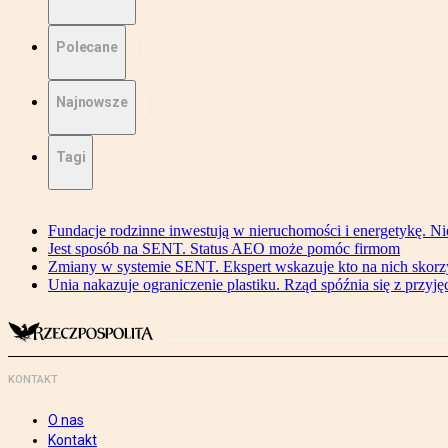
Polecane
Najnowsze
Tagi
Fundacje rodzinne inwestują w nieruchomości i energetykę. Ni
Jest sposób na SENT. Status AEO może pomóc firmom
Zmiany w systemie SENT. Ekspert wskazuje kto na nich skorzys
Unia nakazuje ograniczenie plastiku. Rząd spóźnia się z przyj
KONTAKT
O nas
Kontakt