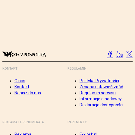
KONTAKT
REGULAMIN
O nas
Polityka Prywatności
Kontakt
Zmiana ustawień zgód
Napisz do nas
Regulamin serwisu
Informacje o nadawcy
Deklaracja dostępności
REKLAMA I PRENUMERATA
PARTNERZY
Reklama
E-kiosk.pl