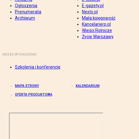
Ogłoszenia
E-gazety.pl
Prenumerata
Nexto.pl
Archiwum
Mała księgowość
Kancelarierp.pl
Wieści Rolnicze
Życie Warszawy
NASZE WYDARZENIA
Szkolenia i konferencje
MAPA STRONY
KALENDARIUM
OFERTA PRODUKTOWA