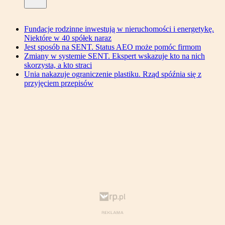
Fundacje rodzinne inwestują w nieruchomości i energetykę.
Niektóre w 40 spółek naraz
Jest sposób na SENT. Status AEO może pomóc firmom
Zmiany w systemie SENT. Ekspert wskazuje kto na nich
skorzysta, a kto straci
Unia nakazuje ograniczenie plastiku. Rząd spóźnia się z
przyjęciem przepisów