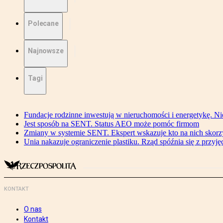
Polecane
Najnowsze
Tagi
Fundacje rodzinne inwestują w nieruchomości i energetykę. Ni
Jest sposób na SENT. Status AEO może pomóc firmom
Zmiany w systemie SENT. Ekspert wskazuje kto na nich skorzys
Unia nakazuje ograniczenie plastiku. Rząd spóźnia się z przyj
KONTAKT
O nas
Kontakt