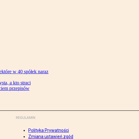
ektóre w 40 spółek naraz
ta, a kto straci
ęciem przepisów
REGULAMIN
Polityka Prywatności
Zmiana ustawień zgód