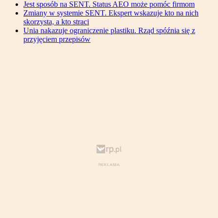
Jest sposób na SENT. Status AEO może pomóc firmom
Zmiany w systemie SENT. Ekspert wskazuje kto na nich
skorzysta, a kto straci
Unia nakazuje ograniczenie plastiku. Rząd spóźnia się z
przyjęciem przepisów