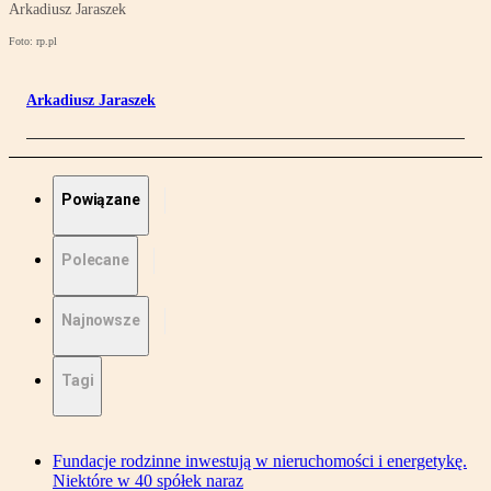
Arkadiusz Jaraszek
Foto: rp.pl
Arkadiusz Jaraszek
Powiązane
Polecane
Najnowsze
Tagi
Fundacje rodzinne inwestują w nieruchomości i energetykę.
Niektóre w 40 spółek naraz