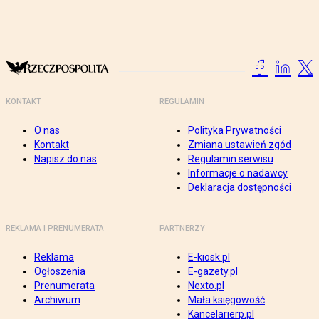
KONTAKT
REGULAMIN
O nas
Polityka Prywatności
Kontakt
Zmiana ustawień zgód
Napisz do nas
Regulamin serwisu
Informacje o nadawcy
Deklaracja dostępności
REKLAMA I PRENUMERATA
PARTNERZY
Reklama
E-kiosk.pl
Ogłoszenia
E-gazety.pl
Prenumerata
Nexto.pl
Archiwum
Mała księgowość
Kancelarierp.pl