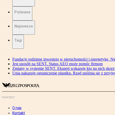
Polecane
Najnowsze
Tagi
Fundacje rodzinne inwestują w nieruchomości i energetykę. Ni
Jest sposób na SENT. Status AEO może pomóc firmom
Zmiany w systemie SENT. Ekspert wskazuje kto na nich skorzys
Unia nakazuje ograniczenie plastiku. Rząd spóźnia się z przyj
KONTAKT
O nas
Kontakt