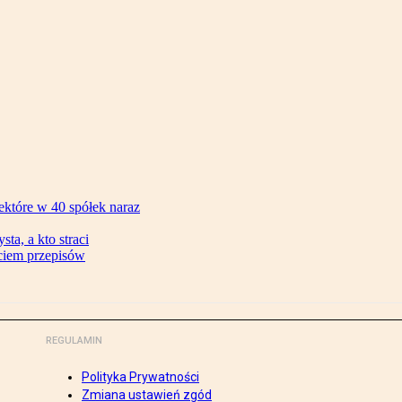
ektóre w 40 spółek naraz
ta, a kto straci
ęciem przepisów
REGULAMIN
Polityka Prywatności
Zmiana ustawień zgód