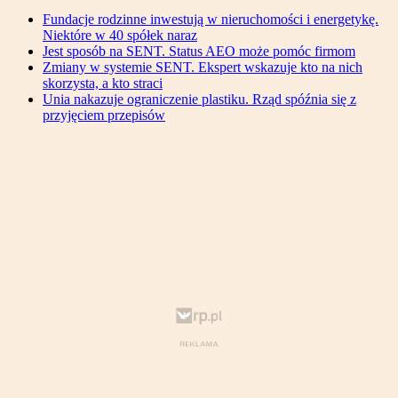
Fundacje rodzinne inwestują w nieruchomości i energetykę.
Niektóre w 40 spółek naraz
Jest sposób na SENT. Status AEO może pomóc firmom
Zmiany w systemie SENT. Ekspert wskazuje kto na nich
skorzysta, a kto straci
Unia nakazuje ograniczenie plastiku. Rząd spóźnia się z
przyjęciem przepisów