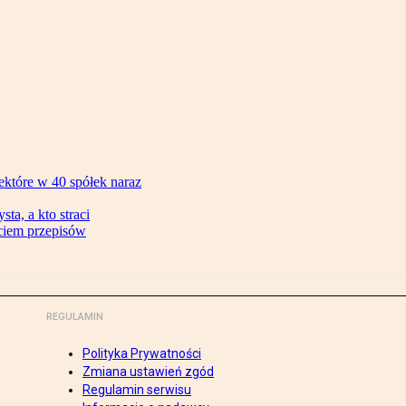
ektóre w 40 spółek naraz
ta, a kto straci
ęciem przepisów
REGULAMIN
Polityka Prywatności
Zmiana ustawień zgód
Regulamin serwisu