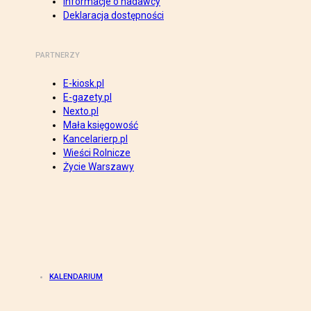
Informacje o nadawcy
Deklaracja dostępności
PARTNERZY
E-kiosk.pl
E-gazety.pl
Nexto.pl
Mała księgowość
Kancelarierp.pl
Wieści Rolnicze
Życie Warszawy
KALENDARIUM