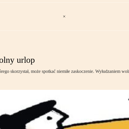
olny urlop
órego skorzystał, może spotkać niemiłe zaskoczenie. Wyłudzaniem woln