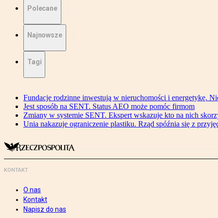
Polecane
Najnowsze
Tagi
Fundacje rodzinne inwestują w nieruchomości i energetykę. Ni
Jest sposób na SENT. Status AEO może pomóc firmom
Zmiany w systemie SENT. Ekspert wskazuje kto na nich skorzys
Unia nakazuje ograniczenie plastiku. Rząd spóźnia się z przyj
KONTAKT
O nas
Kontakt
Napisz do nas