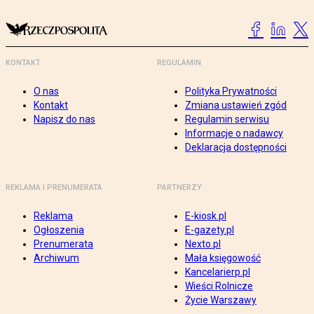
KONTAKT
REGULAMIN
O nas
Polityka Prywatności
Kontakt
Zmiana ustawień zgód
Napisz do nas
Regulamin serwisu
Informacje o nadawcy
Deklaracja dostępności
REKLAMA I PRENUMERATA
PARTNERZY
Reklama
E-kiosk.pl
Ogłoszenia
E-gazety.pl
Prenumerata
Nexto.pl
Archiwum
Mała księgowość
Kancelarierp.pl
Wieści Rolnicze
Życie Warszawy