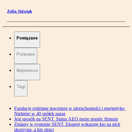
Zofia Jóźwiak
Powiązane
Polecane
Najnowsze
Tagi
Fundacje rodzinne inwestują w nieruchomości i energetykę.
Niektóre w 40 spółek naraz
Jest sposób na SENT. Status AEO może pomóc firmom
Zmiany w systemie SENT. Ekspert wskazuje kto na nich
skorzysta, a kto straci