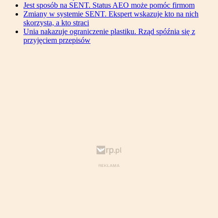
Jest sposób na SENT. Status AEO może pomóc firmom
Zmiany w systemie SENT. Ekspert wskazuje kto na nich
skorzysta, a kto straci
Unia nakazuje ograniczenie plastiku. Rząd spóźnia się z
przyjęciem przepisów