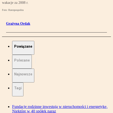
wakacje za 2008 r.
Foto: Rzeczpospolita
Grażyna Ordak
Powiązane
Polecane
Najnowsze
Tagi
Fundacje rodzinne inwestują w nieruchomości i energetykę.
Niektóre w 40 spółek naraz