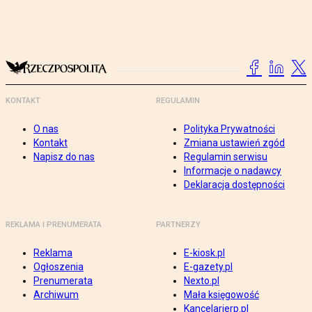
KONTAKT
REGULAMIN
O nas
Polityka Prywatności
Kontakt
Zmiana ustawień zgód
Napisz do nas
Regulamin serwisu
Informacje o nadawcy
Deklaracja dostępności
REKLAMA I PRENUMERATA
PARTNERZY
Reklama
E-kiosk.pl
Ogłoszenia
E-gazety.pl
Prenumerata
Nexto.pl
Archiwum
Mała księgowość
Kancelarierp.pl