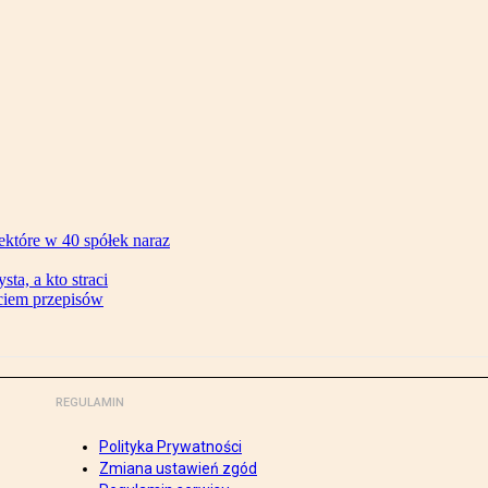
ektóre w 40 spółek naraz
ta, a kto straci
ęciem przepisów
REGULAMIN
Polityka Prywatności
Zmiana ustawień zgód