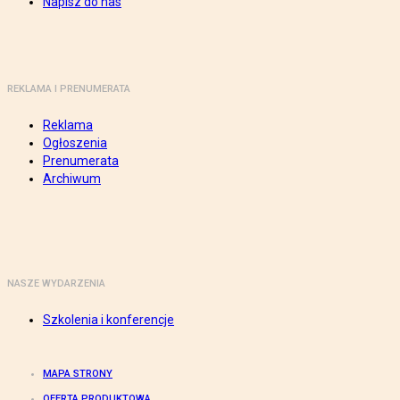
Napisz do nas
REKLAMA I PRENUMERATA
Reklama
Ogłoszenia
Prenumerata
Archiwum
NASZE WYDARZENIA
Szkolenia i konferencje
MAPA STRONY
OFERTA PRODUKTOWA