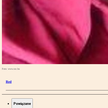
Foto: www.sxc.hu
Red
Powiązane