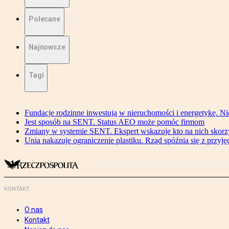
Polecane
Najnowsze
Tagi
Fundacje rodzinne inwestują w nieruchomości i energetykę. Ni
Jest sposób na SENT. Status AEO może pomóc firmom
Zmiany w systemie SENT. Ekspert wskazuje kto na nich skorzys
Unia nakazuje ograniczenie plastiku. Rząd spóźnia się z przyj
KONTAKT
O nas
Kontakt