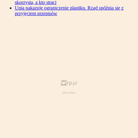
skorzysta, a kto straci
Unia nakazuje ograniczenie plastiku. Rząd spóźnia się z
przyjęciem przepisów