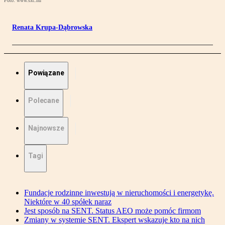
Foto: www.sxc.hu
Renata Krupa-Dąbrowska
Powiązane
Polecane
Najnowsze
Tagi
Fundacje rodzinne inwestują w nieruchomości i energetykę.
Niektóre w 40 spółek naraz
Jest sposób na SENT. Status AEO może pomóc firmom
Zmiany w systemie SENT. Ekspert wskazuje kto na nich