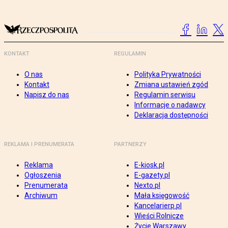
KONTAKT
REGULAMIN
O nas
Polityka Prywatności
Kontakt
Zmiana ustawień zgód
Napisz do nas
Regulamin serwisu
Informacje o nadawcy
Deklaracja dostępności
REKLAMA I PRENUMERATA
PARTNERZY
Reklama
E-kiosk.pl
Ogłoszenia
E-gazety.pl
Prenumerata
Nexto.pl
Archiwum
Mała księgowość
Kancelarierp.pl
Wieści Rolnicze
Życie Warszawy