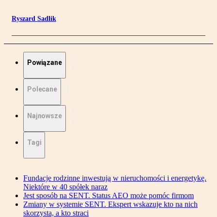
Ryszard Sadlik
Powiązane
Polecane
Najnowsze
Tagi
Fundacje rodzinne inwestują w nieruchomości i energetykę.
Niektóre w 40 spółek naraz
Jest sposób na SENT. Status AEO może pomóc firmom
Zmiany w systemie SENT. Ekspert wskazuje kto na nich
skorzysta, a kto straci