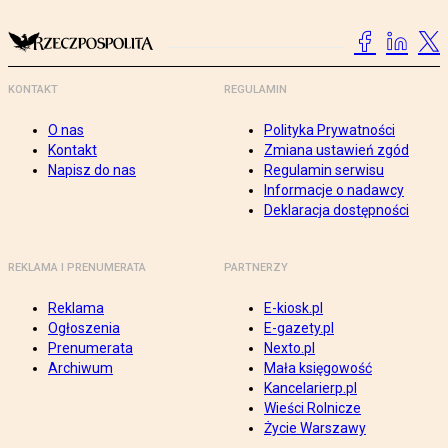
KONTAKT
REGULAMIN
O nas
Polityka Prywatności
Kontakt
Zmiana ustawień zgód
Napisz do nas
Regulamin serwisu
Informacje o nadawcy
Deklaracja dostępności
REKLAMA I PRENUMERATA
PARTNERZY
Reklama
E-kiosk.pl
Ogłoszenia
E-gazety.pl
Prenumerata
Nexto.pl
Archiwum
Mała księgowość
Kancelarierp.pl
Wieści Rolnicze
Życie Warszawy