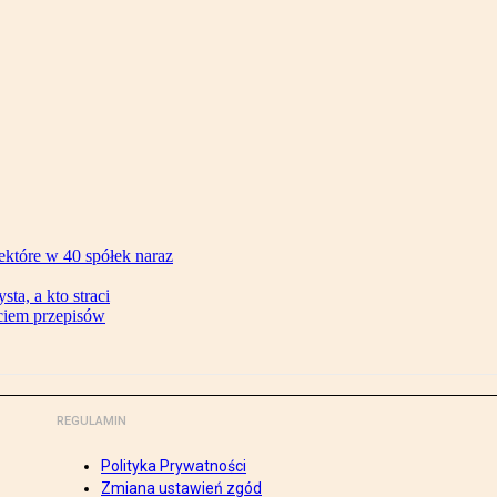
ektóre w 40 spółek naraz
ta, a kto straci
ęciem przepisów
REGULAMIN
Polityka Prywatności
Zmiana ustawień zgód