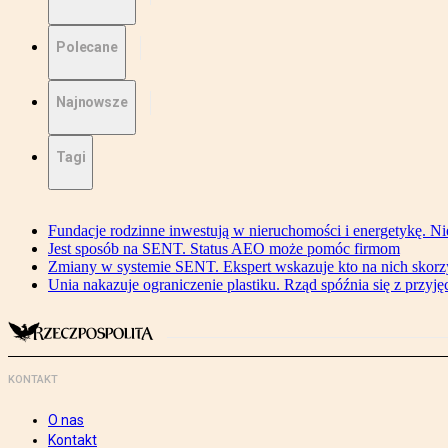
Polecane
Najnowsze
Tagi
Fundacje rodzinne inwestują w nieruchomości i energetykę. Ni
Jest sposób na SENT. Status AEO może pomóc firmom
Zmiany w systemie SENT. Ekspert wskazuje kto na nich skorzys
Unia nakazuje ograniczenie plastiku. Rząd spóźnia się z przyj
KONTAKT
O nas
Kontakt