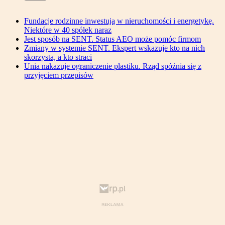
Fundacje rodzinne inwestują w nieruchomości i energetykę.
Niektóre w 40 spółek naraz
Jest sposób na SENT. Status AEO może pomóc firmom
Zmiany w systemie SENT. Ekspert wskazuje kto na nich
skorzysta, a kto straci
Unia nakazuje ograniczenie plastiku. Rząd spóźnia się z
przyjęciem przepisów