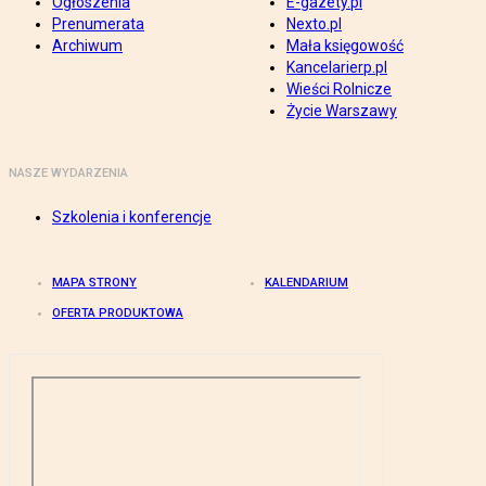
Ogłoszenia
E-gazety.pl
Prenumerata
Nexto.pl
Archiwum
Mała księgowość
Kancelarierp.pl
Wieści Rolnicze
Życie Warszawy
NASZE WYDARZENIA
Szkolenia i konferencje
MAPA STRONY
KALENDARIUM
OFERTA PRODUKTOWA