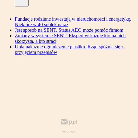
Fundacje rodzinne inwestują w nieruchomości i energetykę.
Niektóre w 40 spółek naraz
Jest sposób na SENT. Status AEO może pomóc firmom
Zmiany w systemie SENT. Ekspert wskazuje kto na nich
skorzysta, a kto straci
Unia nakazuje ograniczenie plastiku. Rząd spóźnia się z
przyjęciem przepisów