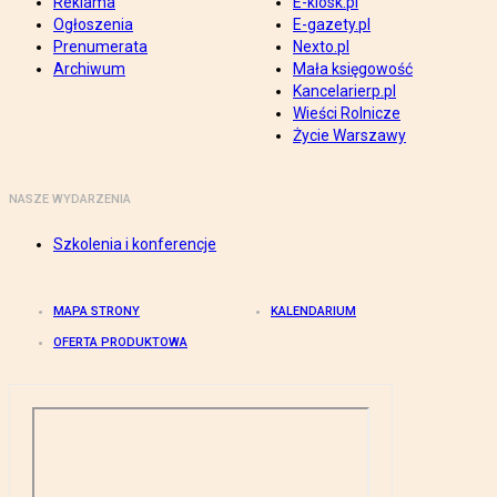
Reklama
E-kiosk.pl
Ogłoszenia
E-gazety.pl
Prenumerata
Nexto.pl
Archiwum
Mała księgowość
Kancelarierp.pl
Wieści Rolnicze
Życie Warszawy
NASZE WYDARZENIA
Szkolenia i konferencje
MAPA STRONY
KALENDARIUM
OFERTA PRODUKTOWA