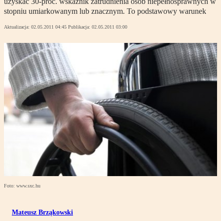
uzyskać 30-proc. wskaźnik zatrudnienia osób niepełnosprawnych w
stopniu umiarkowanym lub znacznym. To podstawowy warunek
Aktualizacja:
02.05.2011 04:45
Publikacja:
02.05.2011 03:00
Foto: www.sxc.hu
Mateusz Brząkowski