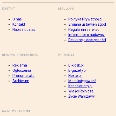
KONTAKT
REGULAMIN
O nas
Polityka Prywatności
Kontakt
Zmiana ustawień zgód
Napisz do nas
Regulamin serwisu
Informacje o nadawcy
Deklaracja dostępności
REKLAMA I PRENUMERATA
PARTNERZY
Reklama
E-kiosk.pl
Ogłoszenia
E-gazety.pl
Prenumerata
Nexto.pl
Archiwum
Mała księgowość
Kancelarierp.pl
Wieści Rolnicze
Życie Warszawy
NASZE WYDARZENIA