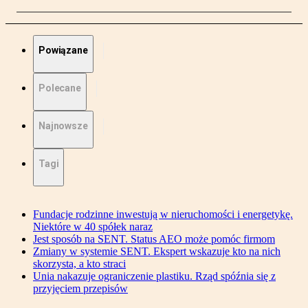
Powiązane
Polecane
Najnowsze
Tagi
Fundacje rodzinne inwestują w nieruchomości i energetykę.
Niektóre w 40 spółek naraz
Jest sposób na SENT. Status AEO może pomóc firmom
Zmiany w systemie SENT. Ekspert wskazuje kto na nich
skorzysta, a kto straci
Unia nakazuje ograniczenie plastiku. Rząd spóźnia się z
przyjęciem przepisów