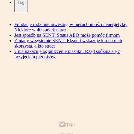
Tagi
Fundacje rodzinne inwestują w nieruchomości i energetykę.
Niektóre w 40 spółek naraz
Jest sposób na SENT. Status AEO może pomóc firmom
Zmiany w systemie SENT. Ekspert wskazuje kto na nich
skorzysta, a kto straci
Unia nakazuje ograniczenie plastiku. Rząd spóźnia się z
przyjęciem przepisów