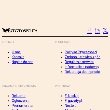
KONTAKT
REGULAMIN
O nas
Polityka Prywatności
Kontakt
Zmiana ustawień zgód
Napisz do nas
Regulamin serwisu
Informacje o nadawcy
Deklaracja dostępności
REKLAMA I PRENUMERATA
PARTNERZY
Reklama
E-kiosk.pl
Ogłoszenia
E-gazety.pl
Prenumerata
Nexto.pl