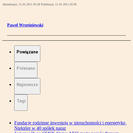
Aktualizacja:
11.01.2011 03:38
Publikacja:
11.01.2011 02:00
Paweł Wrześniewski
Powiązane
Polecane
Najnowsze
Tagi
Fundacje rodzinne inwestują w nieruchomości i energetykę.
Niektóre w 40 spółek naraz