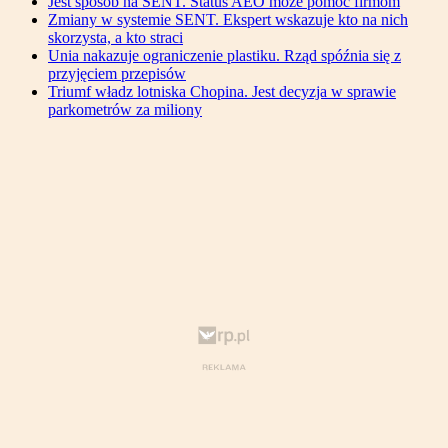
Jest sposób na SENT. Status AEO może pomóc firmom
Zmiany w systemie SENT. Ekspert wskazuje kto na nich
skorzysta, a kto straci
Unia nakazuje ograniczenie plastiku. Rząd spóźnia się z
przyjęciem przepisów
Triumf władz lotniska Chopina. Jest decyzja w sprawie
parkometrów za miliony