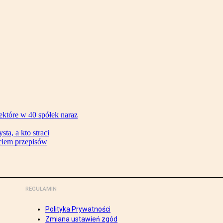
ektóre w 40 spółek naraz
ta, a kto straci
ęciem przepisów
REGULAMIN
Polityka Prywatności
Zmiana ustawień zgód