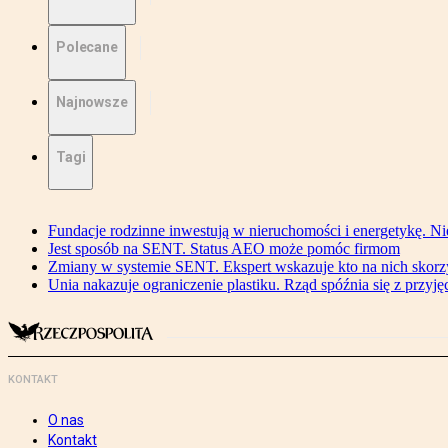
Polecane
Najnowsze
Tagi
Fundacje rodzinne inwestują w nieruchomości i energetykę. Ni
Jest sposób na SENT. Status AEO może pomóc firmom
Zmiany w systemie SENT. Ekspert wskazuje kto na nich skorzys
Unia nakazuje ograniczenie plastiku. Rząd spóźnia się z przyj
KONTAKT
O nas
Kontakt