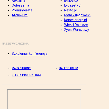
Reklama
E-kiosk.pl
Ogłoszenia
E-gazety.pl
Prenumerata
Nexto.pl
Archiwum
Mała księgowość
Kancelarierp.pl
Wieści Rolnicze
Życie Warszawy
NASZE WYDARZENIA
Szkolenia i konferencje
MAPA STRONY
KALENDARIUM
OFERTA PRODUKTOWA