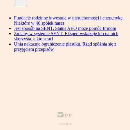
Fundacje rodzinne inwestują w nieruchomości i energetykę.
Niektóre w 40 spółek naraz
Jest sposób na SENT. Status AEO może pomóc firmom
Zmiany w systemie SENT. Ekspert wskazuje kto na nich
skorzysta, a kto straci
Unia nakazuje ograniczenie plastiku. Rząd spóźnia się z
przyjęciem przepisów