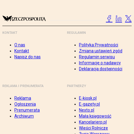
KONTAKT
REGULAMIN
O nas
Polityka Prywatności
Kontakt
Zmiana ustawień zgód
Napisz do nas
Regulamin serwisu
Informacje o nadawcy
Deklaracja dostępności
REKLAMA I PRENUMERATA
PARTNERZY
Reklama
E-kiosk.pl
Ogłoszenia
E-gazety.pl
Prenumerata
Nexto.pl
Archiwum
Mała księgowość
Kancelarierp.pl
Wieści Rolnicze