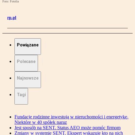
Foto: Fotolia
rp.pl
Powiązane
Polecane
Najnowsze
Tagi
Fundacje rodzinne inwestują w nieruchomości i energetykę.
Niektóre w 40 spółek naraz
Jest sposób na SENT. Status AEO może pomóc firmom
Zmiany w systemie SENT. Ekspert wskazuje kto na nich