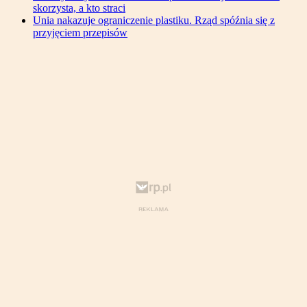
skorzysta, a kto straci
Unia nakazuje ograniczenie plastiku. Rząd spóźnia się z
przyjęciem przepisów