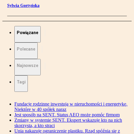
Sylwia Gortyńska
Powiązane
Polecane
Najnowsze
Tagi
Fundacje rodzinne inwestują w nieruchomości i energetykę.
Niektóre w 40 spółek naraz
Jest sposób na SENT. Status AEO może pomóc firmom
Zmiany w systemie SENT. Ekspert wskazuje kto na nich
skorzysta, a kto straci
Unia nakazuje ograniczenie plastiku. Rząd spóźnia się z