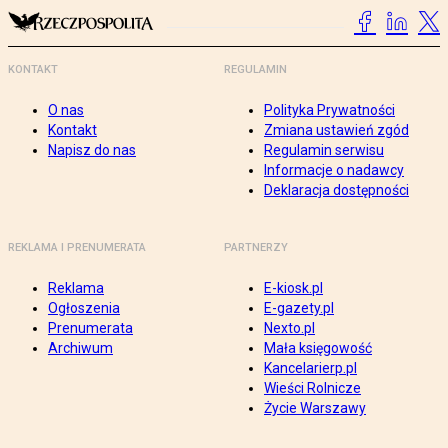
KONTAKT
REGULAMIN
O nas
Polityka Prywatności
Kontakt
Zmiana ustawień zgód
Napisz do nas
Regulamin serwisu
Informacje o nadawcy
Deklaracja dostępności
REKLAMA I PRENUMERATA
PARTNERZY
Reklama
E-kiosk.pl
Ogłoszenia
E-gazety.pl
Prenumerata
Nexto.pl
Archiwum
Mała księgowość
Kancelarierp.pl
Wieści Rolnicze
Życie Warszawy