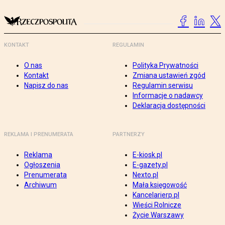
KONTAKT
REGULAMIN
O nas
Polityka Prywatności
Kontakt
Zmiana ustawień zgód
Napisz do nas
Regulamin serwisu
Informacje o nadawcy
Deklaracja dostępności
REKLAMA I PRENUMERATA
PARTNERZY
Reklama
E-kiosk.pl
Ogłoszenia
E-gazety.pl
Prenumerata
Nexto.pl
Archiwum
Mała księgowość
Kancelarierp.pl
Wieści Rolnicze
Życie Warszawy