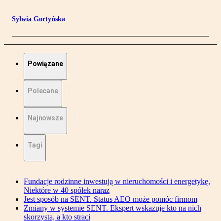
Sylwia Gortyńska
Powiązane
Polecane
Najnowsze
Tagi
Fundacje rodzinne inwestują w nieruchomości i energetykę.
Niektóre w 40 spółek naraz
Jest sposób na SENT. Status AEO może pomóc firmom
Zmiany w systemie SENT. Ekspert wskazuje kto na nich
skorzysta, a kto straci