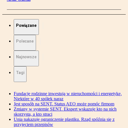
Powiązane
Polecane
Najnowsze
Tagi
Fundacje rodzinne inwestują w nieruchomości i energetykę.
Niektóre w 40 spółek naraz
Jest sposób na SENT. Status AEO może pomóc firmom
Zmiany w systemie SENT. Ekspert wskazuje kto na nich
skorzysta, a kto straci
Unia nakazuje ograniczenie plastiku. Rząd spóźnia się z
przyjęciem przepisów