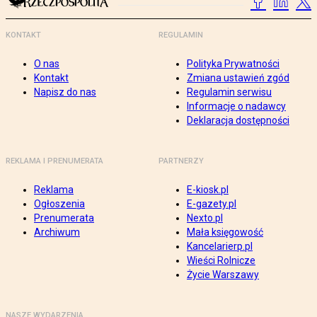
KONTAKT
REGULAMIN
O nas
Polityka Prywatności
Kontakt
Zmiana ustawień zgód
Napisz do nas
Regulamin serwisu
Informacje o nadawcy
Deklaracja dostępności
REKLAMA I PRENUMERATA
PARTNERZY
Reklama
E-kiosk.pl
Ogłoszenia
E-gazety.pl
Prenumerata
Nexto.pl
Archiwum
Mała księgowość
Kancelarierp.pl
Wieści Rolnicze
Życie Warszawy
NASZE WYDARZENIA