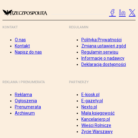
KONTAKT
REGULAMIN
O nas
Polityka Prywatności
Kontakt
Zmiana ustawień zgód
Napisz do nas
Regulamin serwisu
Informacje o nadawcy
Deklaracja dostępności
REKLAMA I PRENUMERATA
PARTNERZY
Reklama
E-kiosk.pl
Ogłoszenia
E-gazety.pl
Prenumerata
Nexto.pl
Archiwum
Mała księgowość
Kancelarierp.pl
Wieści Rolnicze
Życie Warszawy