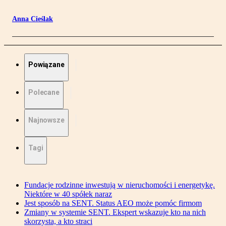
Anna Cieślak
Powiązane
Polecane
Najnowsze
Tagi
Fundacje rodzinne inwestują w nieruchomości i energetykę.
Niektóre w 40 spółek naraz
Jest sposób na SENT. Status AEO może pomóc firmom
Zmiany w systemie SENT. Ekspert wskazuje kto na nich
skorzysta, a kto straci