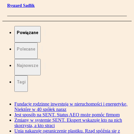
Ryszard Sadlik
Powiązane
Polecane
Najnowsze
Tagi
Fundacje rodzinne inwestują w nieruchomości i energetykę.
Niektóre w 40 spółek naraz
Jest sposób na SENT. Status AEO może pomóc firmom
Zmiany w systemie SENT. Ekspert wskazuje kto na nich
skorzysta, a kto straci
Unia nakazuje ograniczenie plastiku. Rząd spóźnia się z