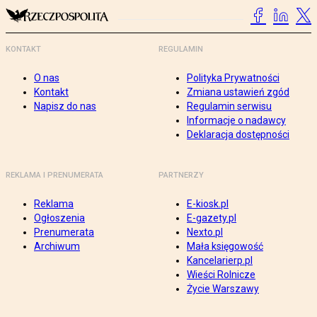
KONTAKT
REGULAMIN
O nas
Polityka Prywatności
Kontakt
Zmiana ustawień zgód
Napisz do nas
Regulamin serwisu
Informacje o nadawcy
Deklaracja dostępności
REKLAMA I PRENUMERATA
PARTNERZY
Reklama
E-kiosk.pl
Ogłoszenia
E-gazety.pl
Prenumerata
Nexto.pl
Archiwum
Mała księgowość
Kancelarierp.pl
Wieści Rolnicze
Życie Warszawy