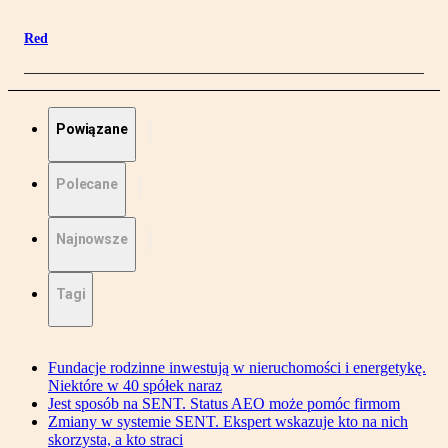
Red
Powiązane
Polecane
Najnowsze
Tagi
Fundacje rodzinne inwestują w nieruchomości i energetykę.
Niektóre w 40 spółek naraz
Jest sposób na SENT. Status AEO może pomóc firmom
Zmiany w systemie SENT. Ekspert wskazuje kto na nich
skorzysta, a kto straci