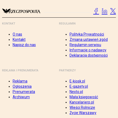
KONTAKT
REGULAMIN
O nas
Polityka Prywatności
Kontakt
Zmiana ustawień zgód
Napisz do nas
Regulamin serwisu
Informacje o nadawcy
Deklaracja dostępności
REKLAMA I PRENUMERATA
PARTNERZY
Reklama
E-kiosk.pl
Ogłoszenia
E-gazety.pl
Prenumerata
Nexto.pl
Archiwum
Mała księgowość
Kancelarierp.pl
Wieści Rolnicze
Życie Warszawy