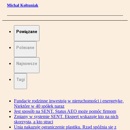
Michał Kołtuniak
Powiązane
Polecane
Najnowsze
Tagi
Fundacje rodzinne inwestują w nieruchomości i energetykę.
Niektóre w 40 spółek naraz
Jest sposób na SENT. Status AEO może pomóc firmom
Zmiany w systemie SENT. Ekspert wskazuje kto na nich
skorzysta, a kto straci
Unia nakazuje ograniczenie plastiku. Rząd spóźnia się z