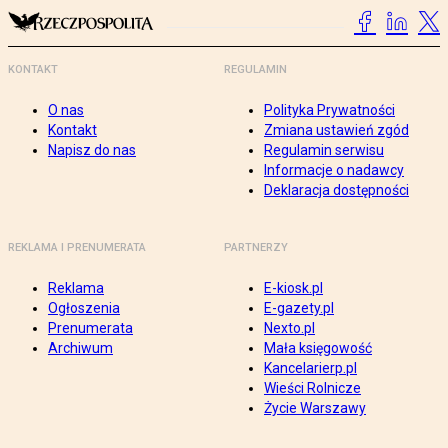
KONTAKT
REGULAMIN
O nas
Polityka Prywatności
Kontakt
Zmiana ustawień zgód
Napisz do nas
Regulamin serwisu
Informacje o nadawcy
Deklaracja dostępności
REKLAMA I PRENUMERATA
PARTNERZY
Reklama
E-kiosk.pl
Ogłoszenia
E-gazety.pl
Prenumerata
Nexto.pl
Archiwum
Mała księgowość
Kancelarierp.pl
Wieści Rolnicze
Życie Warszawy