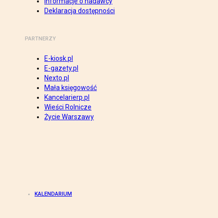
Informacje o nadawcy
Deklaracja dostępności
PARTNERZY
E-kiosk.pl
E-gazety.pl
Nexto.pl
Mała księgowość
Kancelarierp.pl
Wieści Rolnicze
Życie Warszawy
KALENDARIUM