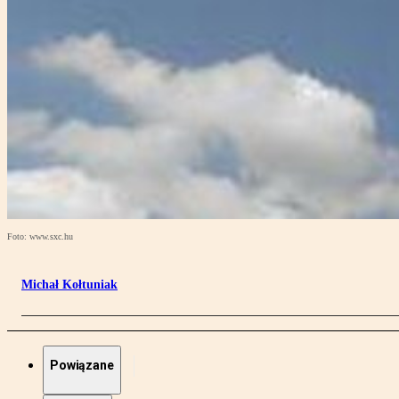
Foto: www.sxc.hu
Michał Kołtuniak
Powiązane