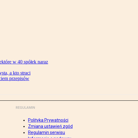
ektóre w 40 spółek naraz
ta, a kto straci
ęciem przepisów
REGULAMIN
Polityka Prywatności
Zmiana ustawień zgód
Regulamin serwisu