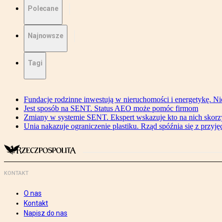
Polecane
Najnowsze
Tagi
Fundacje rodzinne inwestują w nieruchomości i energetykę. Ni
Jest sposób na SENT. Status AEO może pomóc firmom
Zmiany w systemie SENT. Ekspert wskazuje kto na nich skorzys
Unia nakazuje ograniczenie plastiku. Rząd spóźnia się z przyj
KONTAKT
O nas
Kontakt
Napisz do nas