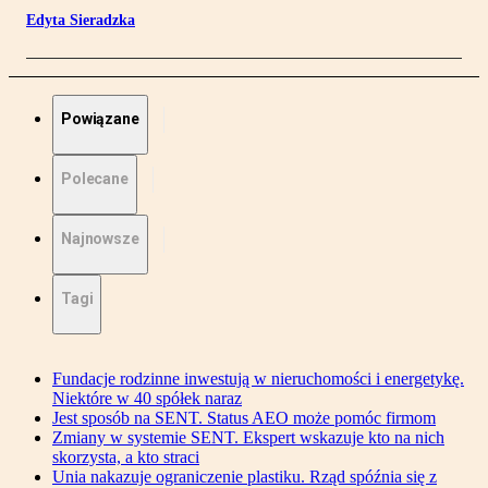
Edyta Sieradzka
Powiązane
Polecane
Najnowsze
Tagi
Fundacje rodzinne inwestują w nieruchomości i energetykę.
Niektóre w 40 spółek naraz
Jest sposób na SENT. Status AEO może pomóc firmom
Zmiany w systemie SENT. Ekspert wskazuje kto na nich
skorzysta, a kto straci
Unia nakazuje ograniczenie plastiku. Rząd spóźnia się z