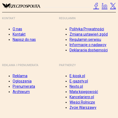
KONTAKT
REGULAMIN
O nas
Polityka Prywatności
Kontakt
Zmiana ustawień zgód
Napisz do nas
Regulamin serwisu
Informacje o nadawcy
Deklaracja dostępności
REKLAMA I PRENUMERATA
PARTNERZY
Reklama
E-kiosk.pl
Ogłoszenia
E-gazety.pl
Prenumerata
Nexto.pl
Archiwum
Mała księgowość
Kancelarierp.pl
Wieści Rolnicze
Życie Warszawy