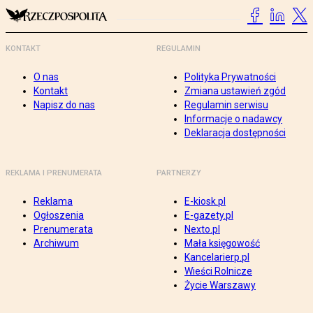
KONTAKT
REGULAMIN
O nas
Polityka Prywatności
Kontakt
Zmiana ustawień zgód
Napisz do nas
Regulamin serwisu
Informacje o nadawcy
Deklaracja dostępności
REKLAMA I PRENUMERATA
PARTNERZY
Reklama
E-kiosk.pl
Ogłoszenia
E-gazety.pl
Prenumerata
Nexto.pl
Archiwum
Mała księgowość
Kancelarierp.pl
Wieści Rolnicze
Życie Warszawy