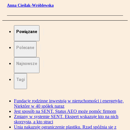
Anna Cieślak-Wróblewska
Powiązane
Polecane
Najnowsze
Tagi
Fundacje rodzinne inwestują w nieruchomości i energetykę.
Niektóre w 40 spółek naraz
Jest sposób na SENT. Status AEO może pomóc firmom
Zmiany w systemie SENT. Ekspert wskazuje kto na nich
skorzysta, a kto straci
Unia nakazuje ograniczenie plastiku. Rząd spóźnia się z