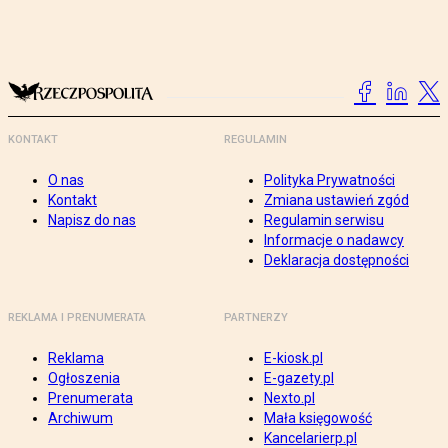
KONTAKT
REGULAMIN
O nas
Polityka Prywatności
Kontakt
Zmiana ustawień zgód
Napisz do nas
Regulamin serwisu
Informacje o nadawcy
Deklaracja dostępności
REKLAMA I PRENUMERATA
PARTNERZY
Reklama
E-kiosk.pl
Ogłoszenia
E-gazety.pl
Prenumerata
Nexto.pl
Archiwum
Mała księgowość
Kancelarierp.pl