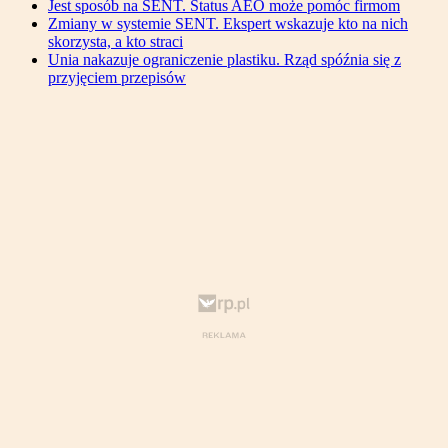
Jest sposób na SENT. Status AEO może pomóc firmom
Zmiany w systemie SENT. Ekspert wskazuje kto na nich
skorzysta, a kto straci
Unia nakazuje ograniczenie plastiku. Rząd spóźnia się z
przyjęciem przepisów