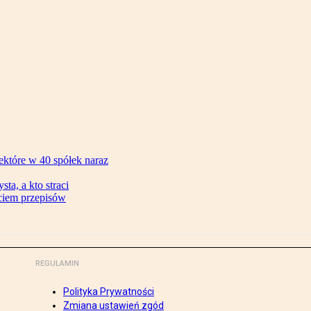
ektóre w 40 spółek naraz
ta, a kto straci
ęciem przepisów
REGULAMIN
Polityka Prywatności
Zmiana ustawień zgód