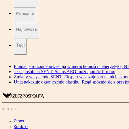
Polecane
Najnowsze
Tagi
Fundacje rodzinne inwestują w nieruchomości i energetykę. Ni
Jest sposób na SENT. Status AEO może pomóc firmom
Zmiany w systemie SENT. Ekspert wskazuje kto na nich skorzys
Unia nakazuje ograniczenie plastiku. Rząd spóźnia się z przyj
KONTAKT
O nas
Kontakt