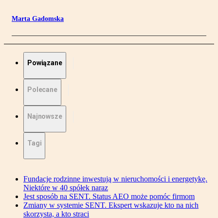
Marta Gadomska
Powiązane
Polecane
Najnowsze
Tagi
Fundacje rodzinne inwestują w nieruchomości i energetykę.
Niektóre w 40 spółek naraz
Jest sposób na SENT. Status AEO może pomóc firmom
Zmiany w systemie SENT. Ekspert wskazuje kto na nich
skorzysta, a kto straci