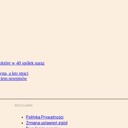
ektóre w 40 spółek naraz
ta, a kto straci
ęciem przepisów
REGULAMIN
Polityka Prywatności
Zmiana ustawień zgód