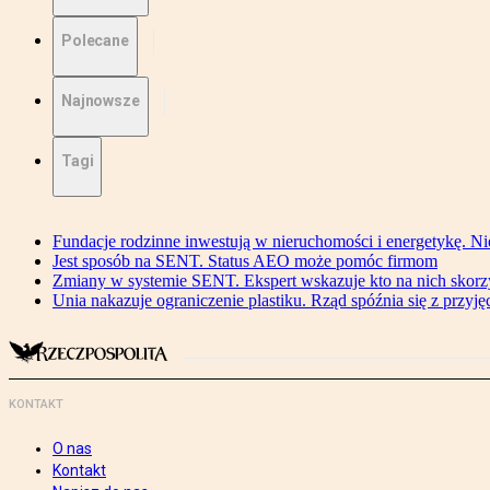
Polecane
Najnowsze
Tagi
Fundacje rodzinne inwestują w nieruchomości i energetykę. Ni
Jest sposób na SENT. Status AEO może pomóc firmom
Zmiany w systemie SENT. Ekspert wskazuje kto na nich skorzys
Unia nakazuje ograniczenie plastiku. Rząd spóźnia się z przyj
KONTAKT
O nas
Kontakt