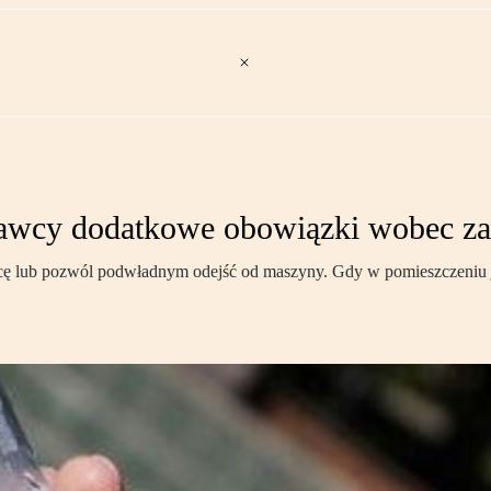
odawcy dodatkowe obowiązki wobec za
racę lub pozwól podwładnym odejść od maszyny. Gdy w pomieszczeniu je