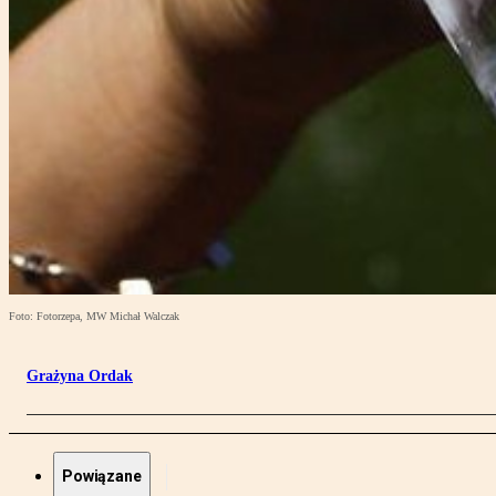
Foto: Fotorzepa, MW Michał Walczak
Grażyna Ordak
Powiązane