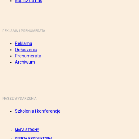
Napisz do nas
REKLAMA I PRENUMERATA
Reklama
Ogłoszenia
Prenumerata
Archiwum
NASZE WYDARZENIA
Szkolenia i konferencje
MAPA STRONY
OFERTA PRODUKTOWA