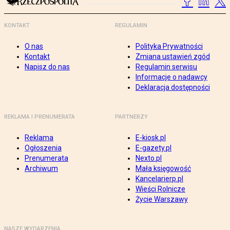
KONTAKT
REGULAMIN
O nas
Polityka Prywatności
Kontakt
Zmiana ustawień zgód
Napisz do nas
Regulamin serwisu
Informacje o nadawcy
Deklaracja dostępności
REKLAMA I PRENUMERATA
PARTNERZY
Reklama
E-kiosk.pl
Ogłoszenia
E-gazety.pl
Prenumerata
Nexto.pl
Archiwum
Mała księgowość
Kancelarierp.pl
Wieści Rolnicze
Życie Warszawy
NASZE WYDARZENIA