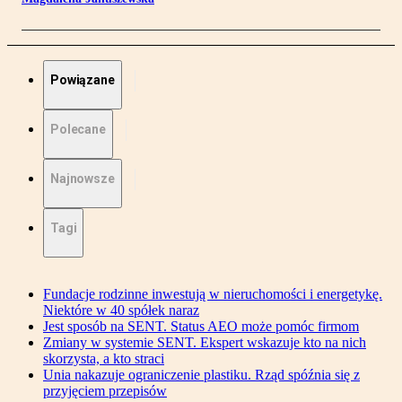
Powiązane
Polecane
Najnowsze
Tagi
Fundacje rodzinne inwestują w nieruchomości i energetykę.
Niektóre w 40 spółek naraz
Jest sposób na SENT. Status AEO może pomóc firmom
Zmiany w systemie SENT. Ekspert wskazuje kto na nich
skorzysta, a kto straci
Unia nakazuje ograniczenie plastiku. Rząd spóźnia się z
przyjęciem przepisów