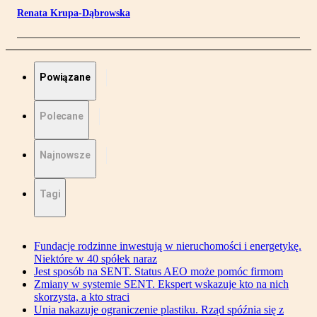
Renata Krupa-Dąbrowska
Powiązane
Polecane
Najnowsze
Tagi
Fundacje rodzinne inwestują w nieruchomości i energetykę.
Niektóre w 40 spółek naraz
Jest sposób na SENT. Status AEO może pomóc firmom
Zmiany w systemie SENT. Ekspert wskazuje kto na nich
skorzysta, a kto straci
Unia nakazuje ograniczenie plastiku. Rząd spóźnia się z