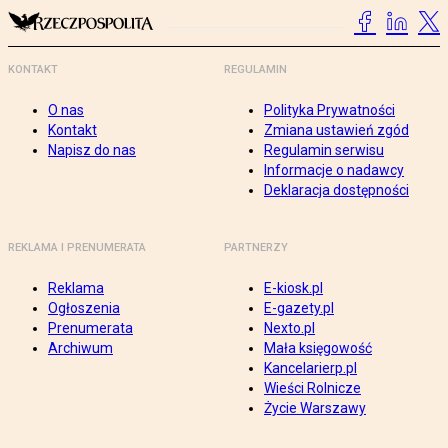
KONTAKT
REGULAMIN
O nas
Polityka Prywatności
Kontakt
Zmiana ustawień zgód
Napisz do nas
Regulamin serwisu
Informacje o nadawcy
Deklaracja dostępności
REKLAMA I PRENUMERATA
PARTNERZY
Reklama
E-kiosk.pl
Ogłoszenia
E-gazety.pl
Prenumerata
Nexto.pl
Archiwum
Mała księgowość
Kancelarierp.pl
Wieści Rolnicze
Życie Warszawy