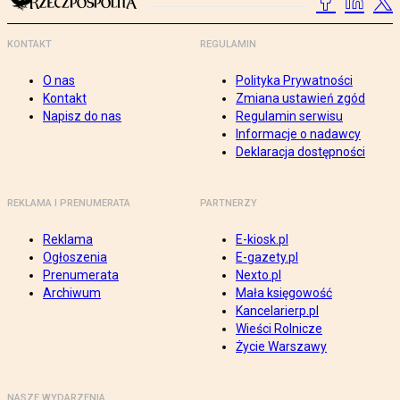
KONTAKT
REGULAMIN
O nas
Polityka Prywatności
Kontakt
Zmiana ustawień zgód
Napisz do nas
Regulamin serwisu
Informacje o nadawcy
Deklaracja dostępności
REKLAMA I PRENUMERATA
PARTNERZY
Reklama
E-kiosk.pl
Ogłoszenia
E-gazety.pl
Prenumerata
Nexto.pl
Archiwum
Mała księgowość
Kancelarierp.pl
Wieści Rolnicze
Życie Warszawy
NASZE WYDARZENIA