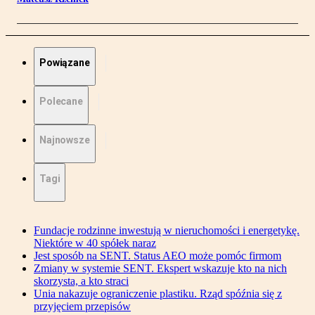
Powiązane
Polecane
Najnowsze
Tagi
Fundacje rodzinne inwestują w nieruchomości i energetykę.
Niektóre w 40 spółek naraz
Jest sposób na SENT. Status AEO może pomóc firmom
Zmiany w systemie SENT. Ekspert wskazuje kto na nich
skorzysta, a kto straci
Unia nakazuje ograniczenie plastiku. Rząd spóźnia się z
przyjęciem przepisów