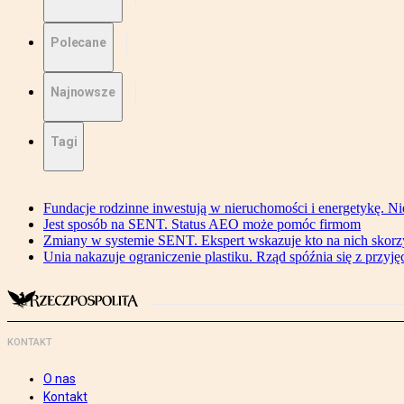
Polecane
Najnowsze
Tagi
Fundacje rodzinne inwestują w nieruchomości i energetykę. Ni
Jest sposób na SENT. Status AEO może pomóc firmom
Zmiany w systemie SENT. Ekspert wskazuje kto na nich skorzys
Unia nakazuje ograniczenie plastiku. Rząd spóźnia się z przyj
KONTAKT
O nas
Kontakt