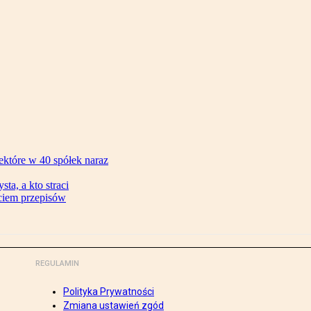
ektóre w 40 spółek naraz
ta, a kto straci
ęciem przepisów
REGULAMIN
Polityka Prywatności
Zmiana ustawień zgód