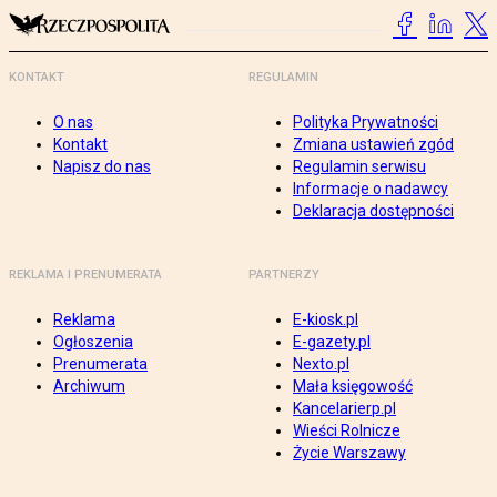
KONTAKT
REGULAMIN
O nas
Polityka Prywatności
Kontakt
Zmiana ustawień zgód
Napisz do nas
Regulamin serwisu
Informacje o nadawcy
Deklaracja dostępności
REKLAMA I PRENUMERATA
PARTNERZY
Reklama
E-kiosk.pl
Ogłoszenia
E-gazety.pl
Prenumerata
Nexto.pl
Archiwum
Mała księgowość
Kancelarierp.pl
Wieści Rolnicze
Życie Warszawy