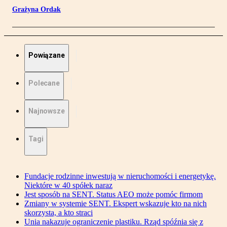
Grażyna Ordak
Powiązane
Polecane
Najnowsze
Tagi
Fundacje rodzinne inwestują w nieruchomości i energetykę.
Niektóre w 40 spółek naraz
Jest sposób na SENT. Status AEO może pomóc firmom
Zmiany w systemie SENT. Ekspert wskazuje kto na nich
skorzysta, a kto straci
Unia nakazuje ograniczenie plastiku. Rząd spóźnia się z