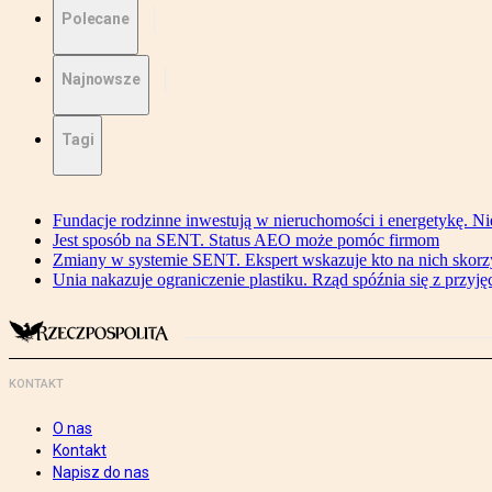
Polecane
Najnowsze
Tagi
Fundacje rodzinne inwestują w nieruchomości i energetykę. Ni
Jest sposób na SENT. Status AEO może pomóc firmom
Zmiany w systemie SENT. Ekspert wskazuje kto na nich skorzys
Unia nakazuje ograniczenie plastiku. Rząd spóźnia się z przyj
KONTAKT
O nas
Kontakt
Napisz do nas