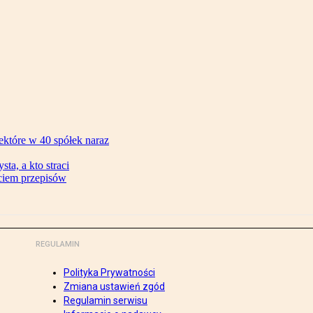
ektóre w 40 spółek naraz
ta, a kto straci
ęciem przepisów
REGULAMIN
Polityka Prywatności
Zmiana ustawień zgód
Regulamin serwisu