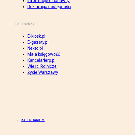
Informacje o nadawcy
Deklaracja dostępności
PARTNERZY
E-kiosk.pl
E-gazety.pl
Nexto.pl
Mała księgowość
Kancelarierp.pl
Wieści Rolnicze
Życie Warszawy
KALENDARIUM