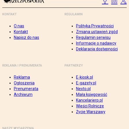
KONTAKT
REGULAMIN
O nas
Polityka Prywatności
Kontakt
Zmiana ustawień zgód
Napisz do nas
Regulamin serwisu
Informacje o nadawcy
Deklaracja dostępności
REKLAMA I PRENUMERATA
PARTNERZY
Reklama
E-kiosk.pl
Ogłoszenia
E-gazety.pl
Prenumerata
Nexto.pl
Archiwum
Mała księgowość
Kancelarierp.pl
Wieści Rolnicze
Życie Warszawy
NASZE WYDARZENIA