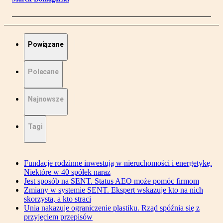
Powiązane
Polecane
Najnowsze
Tagi
Fundacje rodzinne inwestują w nieruchomości i energetykę.
Niektóre w 40 spółek naraz
Jest sposób na SENT. Status AEO może pomóc firmom
Zmiany w systemie SENT. Ekspert wskazuje kto na nich
skorzysta, a kto straci
Unia nakazuje ograniczenie plastiku. Rząd spóźnia się z
przyjęciem przepisów