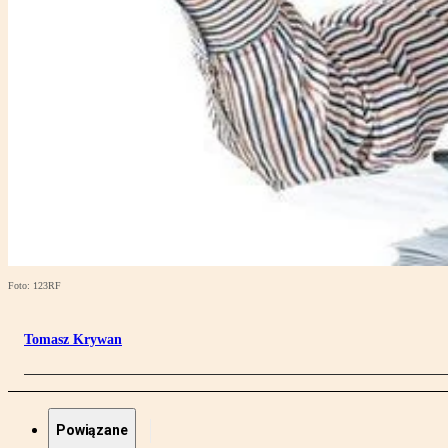
Foto: 123RF
Tomasz Krywan
Powiązane