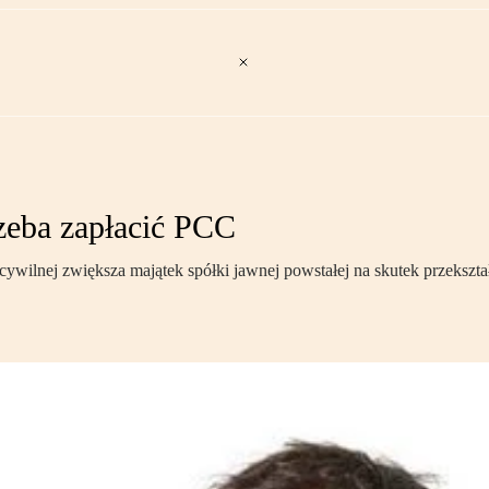
rzeba zapłacić PCC
ywilnej zwiększa majątek spółki jawnej powstałej na skutek przekszta