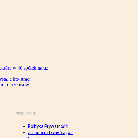
ektóre w 40 spółek naraz
ta, a kto straci
ęciem przepisów
REGULAMIN
Polityka Prywatności
Zmiana ustawień zgód