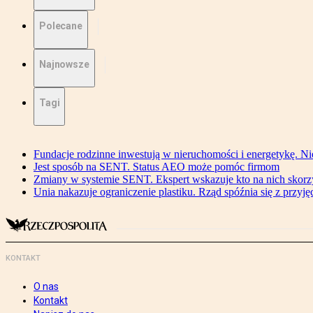
Polecane
Najnowsze
Tagi
Fundacje rodzinne inwestują w nieruchomości i energetykę. Ni
Jest sposób na SENT. Status AEO może pomóc firmom
Zmiany w systemie SENT. Ekspert wskazuje kto na nich skorzys
Unia nakazuje ograniczenie plastiku. Rząd spóźnia się z przyj
KONTAKT
O nas
Kontakt