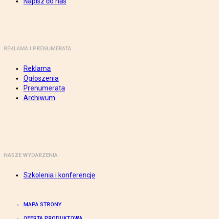
Napisz do nas
REKLAMA I PRENUMERATA
Reklama
Ogłoszenia
Prenumerata
Archiwum
NASZE WYDARZENIA
Szkolenia i konferencje
MAPA STRONY
OFERTA PRODUKTOWA