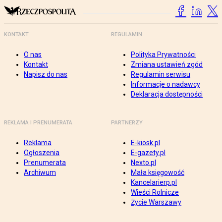
KONTAKT
REGULAMIN
O nas
Polityka Prywatności
Kontakt
Zmiana ustawień zgód
Napisz do nas
Regulamin serwisu
Informacje o nadawcy
Deklaracja dostępności
REKLAMA I PRENUMERATA
PARTNERZY
Reklama
E-kiosk.pl
Ogłoszenia
E-gazety.pl
Prenumerata
Nexto.pl
Archiwum
Mała księgowość
Kancelarierp.pl
Wieści Rolnicze
Życie Warszawy