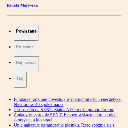
Renata Majewska
Powiązane
Polecane
Najnowsze
Tagi
Fundacje rodzinne inwestują w nieruchomości i energetykę.
Niektóre w 40 spółek naraz
Jest sposób na SENT. Status AEO może pomóc firmom
Zmiany w systemie SENT. Ekspert wskazuje kto na nich
skorzysta, a kto straci
Unia nakazuje ograniczenie plastiku. Rząd spóźnia się z