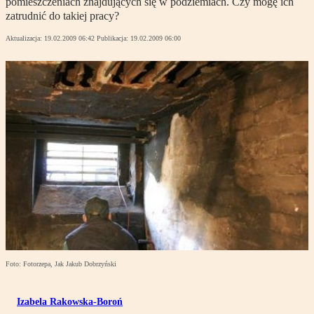
pomieszczeniach znajdujących się w podziemiach. Czy mogę ich
zatrudnić do takiej pracy?
Aktualizacja:
19.02.2009 06:42
Publikacja:
19.02.2009 06:00
Foto: Fotorzepa, Jak Jakub Dobrzyński
Izabela Rakowska-Boroń