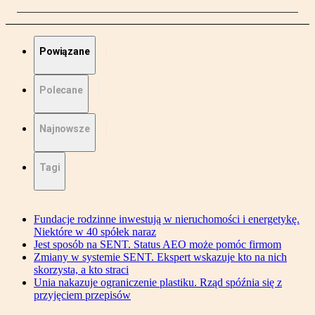
Powiązane
Polecane
Najnowsze
Tagi
Fundacje rodzinne inwestują w nieruchomości i energetykę.
Niektóre w 40 spółek naraz
Jest sposób na SENT. Status AEO może pomóc firmom
Zmiany w systemie SENT. Ekspert wskazuje kto na nich
skorzysta, a kto straci
Unia nakazuje ograniczenie plastiku. Rząd spóźnia się z
przyjęciem przepisów